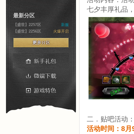
七夕丰厚礼品
最新分区
【盛世】2257区
新服
【盛世】2256区
火爆开启
二．贴吧活动
活动时间：8月9