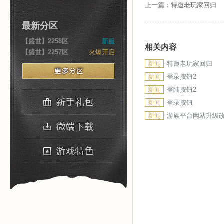
上一篇：
特邀老玩家回归
最新分区
【盛世】2258区
新服
相关内容
【盛世】2257区
火爆开启
新闻
特邀老玩家回归
新闻
登录按钮2
新闻
登陆按钮2
新闻
登录按钮
新闻
游族平台网站升级