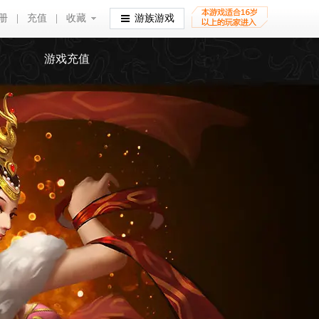
册
|
充值
|
收藏
收藏
游族游戏
游戏充值