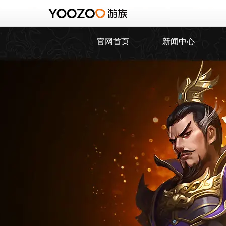
官网首页
新闻中心