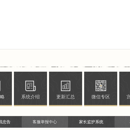
略
系统介绍
更新汇总
微信专区
戏忠告
客服举报中心
家长监护系统