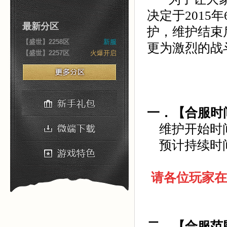
决定于2015
最新分区
护，维护结束
【盛世】2258区
新服
更为激烈的战
【盛世】2257区
火爆开启
一．【合服时
维护开始时间：
预计持续时间
请各位玩家在
二．【合服范