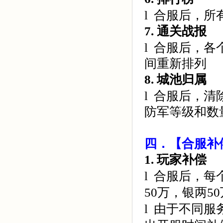
l 合服后，
7.
通关战报
l 合服后，
间重新排列
8.
城池归属
l 合服后，
防军等级和数
四．【合服补
1.
玩家补偿
l
合服后，每
50万，银两5
l
由于不同服