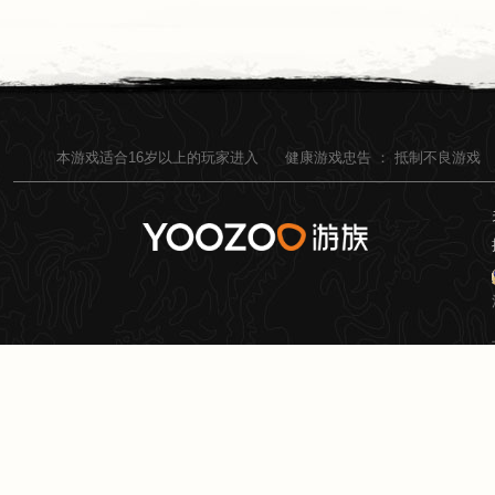
本游戏适合
16
岁以上的玩家进入
健康游戏忠告 ：
抵制不良游戏