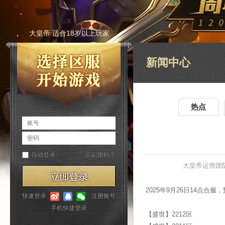
大皇帝 适合18岁以上玩家
新闻中心
热点
大皇帝运营团
2025年9月26日14点合服，
【盛世】2212区