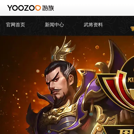
官网首页
新闻中心
武将资料