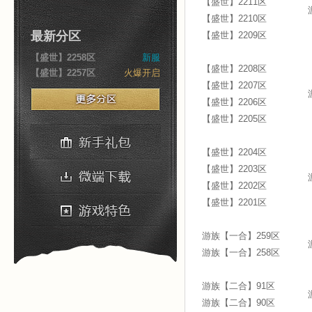
【盛世】2211区
【盛世】2210区
最新分区
【盛世】2209区
【盛世】2258区
新服
【盛世】2208区
【盛世】2257区
火爆开启
【盛世】2207区
【盛世】2206区
【盛世】2205区
【盛世】2204区
【盛世】2203区
【盛世】2202区
【盛世】2201区
游族【一合】259区
游族【一合】258区
游族【二合】91区
游族【二合】90区