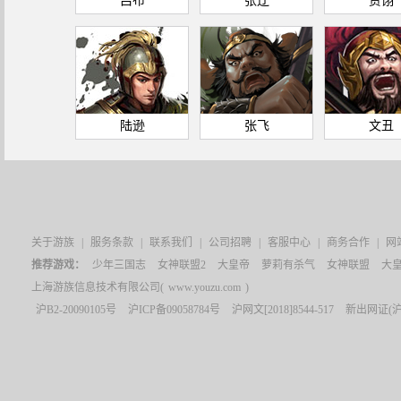
吕布
张辽
贾诩
陆逊
张飞
文丑
关于游族
|
服务条款
|
联系我们
|
公司招聘
|
客服中心
|
商务合作
|
网
推荐游戏：
少年三国志
女神联盟2
大皇帝
萝莉有杀气
女神联盟
大皇
上海游族信息技术有限公司(
www.youzu.com
)
沪B2-20090105号
沪ICP备09058784号
沪网文[2018]8544-517
新出网证(沪