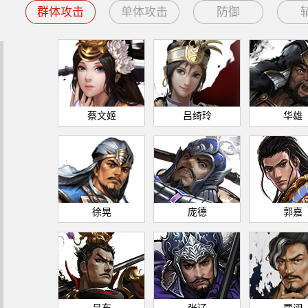
群体攻击
单体攻击
防御
蔡文姬
吕绮玲
华雄
徐晃
庞德
郭嘉