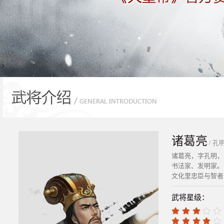
诸葛亮
/ 孔
诸葛亮，字孔明，
书法家、发明家。
文化里忠臣与智者
武将星级：