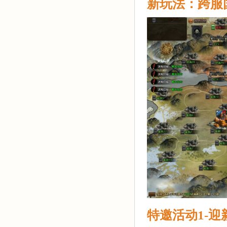
新玩法：跨服
特邀活动1-迎