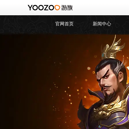
官网首页
新闻中心