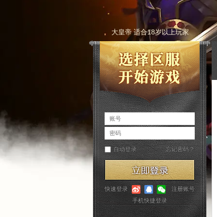
大皇帝 适合18岁以上玩家