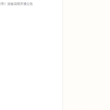
皇帝》游族花呗开通公告