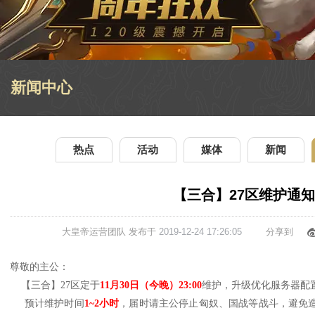
新闻中心
热点
活动
媒体
新闻
【三合】27区维护通知
大皇帝运营团队 发布于
2019-12-24 17:26:05
分享到
尊敬的主公：
【三合】
27区定于
11月30日（今晚）23:00
维护，升级优化服务器配
预计维护时间
1~2小时
，届时请主公停止匈奴、国战等战斗，避免