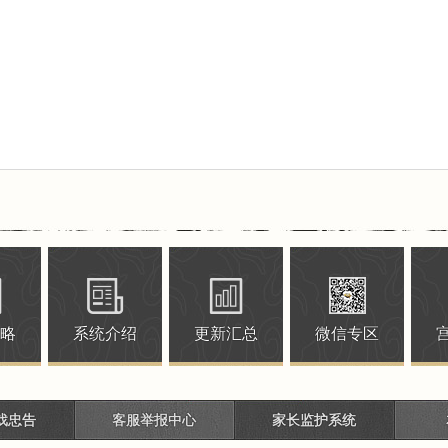
略
系统介绍
更新汇总
微信专区
戏忠告
客服举报中心
家长监护系统