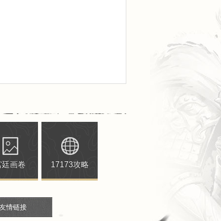
宫廷画卷
17173攻略
友情链接