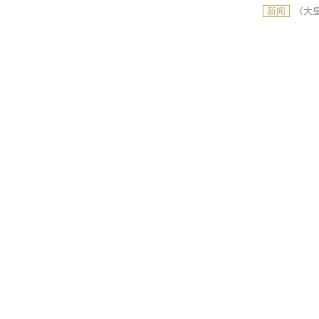
新闻
《大