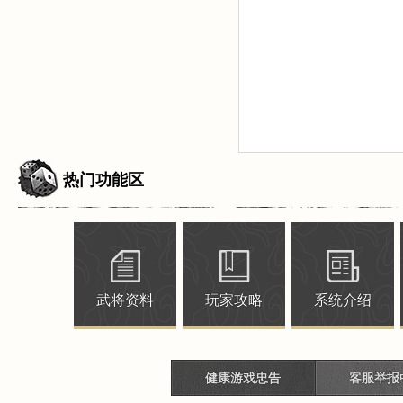
热门功能区
武将资料
玩家攻略
系统介绍
健康游戏忠告
客服举报