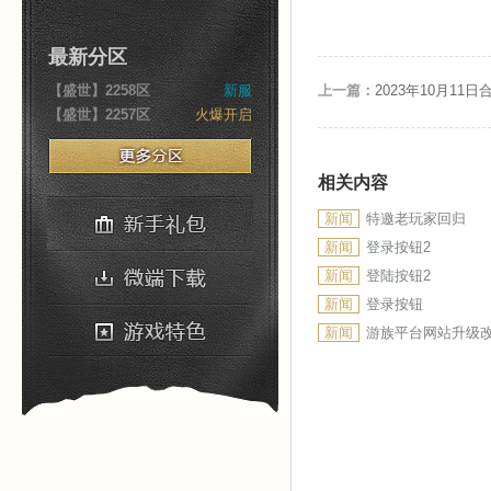
最新分区
【盛世】2258区
新服
上一篇：
2023年10月11
【盛世】2257区
火爆开启
相关内容
新闻
特邀老玩家回归
新闻
登录按钮2
新闻
登陆按钮2
新闻
登录按钮
新闻
游族平台网站升级