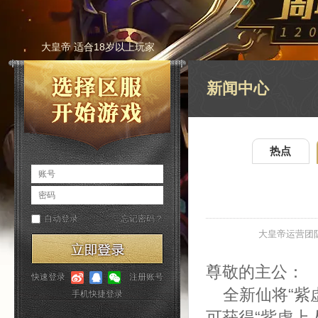
大皇帝 适合18岁以上玩家
新闻中心
热点
大皇帝运营团
尊敬的主公：
全新仙将“紫
可获得“紫虚上人