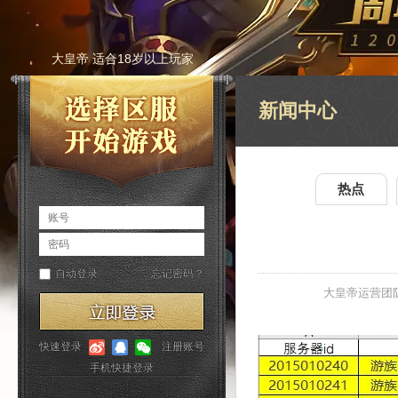
大皇帝 适合18岁以上玩家
新闻中心
热点
大皇帝运营团