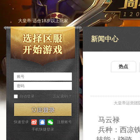
大皇帝 适合18岁以上玩家
新闻中心
热点
大皇帝运营团
马云禄
兵种：西凉
技能：骁骑，