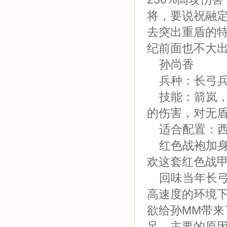
将，要说祝融
去突出重盾的特
纪前面也不大
孙尚香
兵种：长弓
技能：箭岚，
的伤害，对无盾
适合配置：西
红色战袍加身
欢这套红色战
回味当年长弓
高速度的环境下
欲给孙MM带
足，主要的原