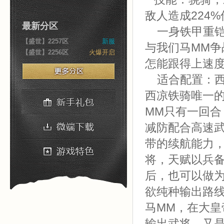
敌人造成224
最新分区
一身铁甲重铠
【盛世】2257区
新服
与我们马MM
【盛世】2256区
火爆开启
怎能跟得上速
适合配置：西
西凉铁骑唯一
MM只有一回
减防配合高速
带的续航能力
将，天赋以兵
后，也可以做
欲纯种输出路线
马MM，在大皇
输出武将，又