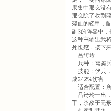
果集中那么没
那么除了收割
殘血的轻甲，
副3的阵容中
这种高输出武
死也殘，接下
吕绮玲
兵种：弩骑
技能：伏兵，
成242%伤害
适合配置：所
吕绮玲一出，
手，杀敌于无
刺客型武将，