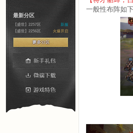
一般性布阵如
最新分区
【盛世】2257区
新服
【盛世】2256区
火爆开启