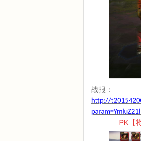
战报：
http://t2015420
param=YmluZ21
PK【