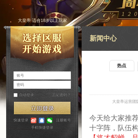
大皇帝 适合18岁以上玩家
新闻中心
热点
大皇帝运营团
今天给大家推荐
十字阵，队伍
【将才貂蝉，