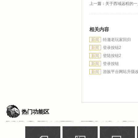
上一篇：
关于西域远程的一
相关内容
新闻
特邀老玩家回归
新闻
登录按钮2
新闻
登陆按钮2
新闻
登录按钮
新闻
游族平台网站升级
热门功能区